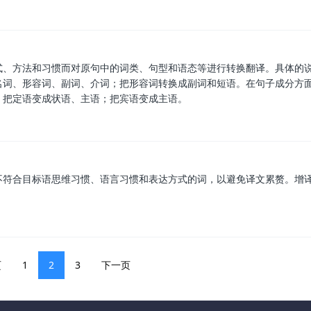
式、方法和习惯而对原句中的词类、句型和语态等进行转换翻译。具体的
名词、形容词、副词、介词；把形容词转换成副词和短语。在句子成分方
；把定语变成状语、主语；把宾语变成主语。
不符合目标语思维习惯、语言习惯和表达方式的词，以避免译文累赘。增
页
1
2
3
下一页